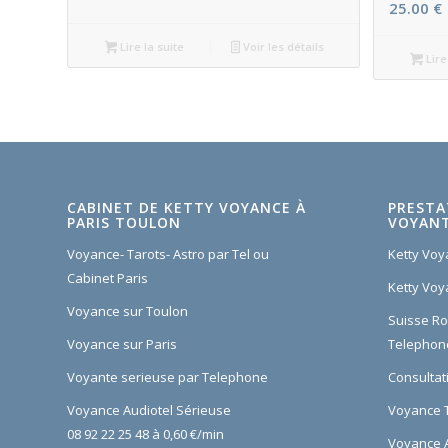
25.00
€
Lire la suite
Voir les détails
Lire
CABINET DE KETTY VOYANCE À
PRESTA
PARIS TOULON
VOYANT
Voyance- Tarots- Astro par Tel ou
Ketty Voy
Cabinet Paris
Ketty Voy
Voyance sur Toulon
Suisse R
Voyance sur Paris
Telephon
Voyante serieuse par Telephone
Consultat
Voyance Audiotel Sérieuse
Voyance T
08 92 22 25 48 à 0,60 €/min
Voyance A