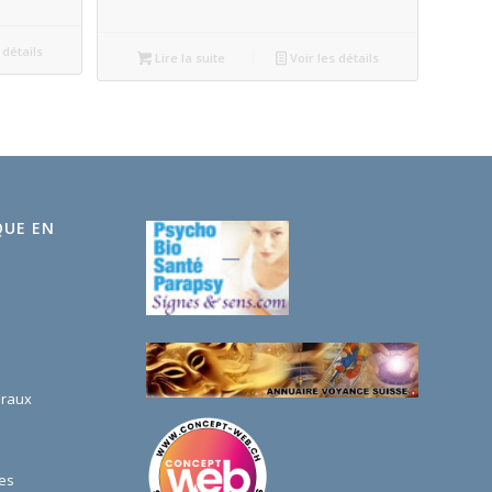
 détails
Lire la suite
Voir les détails
QUE EN
éraux
es