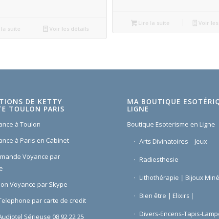
Lire la suite
Voir les
 la suite
Voir les détails
TIONS DE KETTY
MA BOUTIQUE ESOTÉRI
E TOULON PARIS
LIGNE
ance à Toulon
Boutique Esoterisme en Ligne
ance à Paris en Cabinet
Arts Divinatoires – Jeux
omande Voyance par
Radiesthesie
e
Lithothérapie | Bijoux Min
ion Voyance par Skype
Bien être | Elixirs |
elephone par carte de credit
Divers-Encens-Tapis-Lamp
udiotel Sérieuse 08 92 22 25