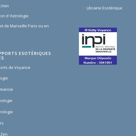
€/min
Librairie Esotérique
on d ‘Astrologie
ot de Marseille Paris ou en
PPORTS ESOTÉRIQUES
ÉS
orts de Voyance
logie
omancie
ologie
rologie
es
 Zen