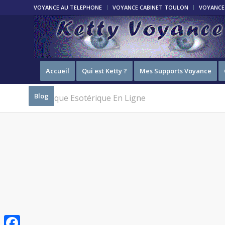
VOYANCE AU TELEPHONE
VOYANCE CABINET TOULON
VOYANCE 
Accueil
Qui est Ketty ?
Mes Supports Voyance
Blog
Boutique Esotérique En Ligne