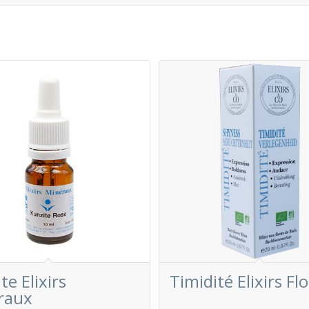
te Elixirs
Timidité Elixirs Fl
raux