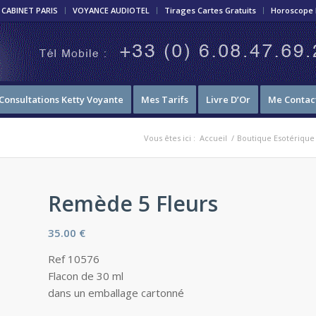
CABINET PARIS
VOYANCE AUDIOTEL
Tirages Cartes Gratuits
Horoscope 
Consultations Ketty Voyante
Mes Tarifs
Livre D’Or
Me Contac
Vous êtes ici :
Accueil
/
Boutique Esotérique
Remède 5 Fleurs
35.00
€
Ref 10576
Flacon de 30 ml
dans un emballage cartonné