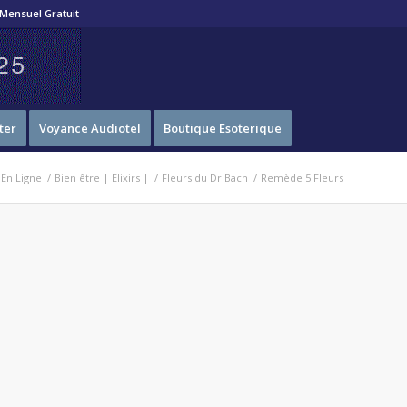
Mensuel Gratuit
ter
Voyance Audiotel
Boutique Esoterique
 En Ligne
/
Bien être | Elixirs |
/
Fleurs du Dr Bach
/
Remède 5 Fleurs