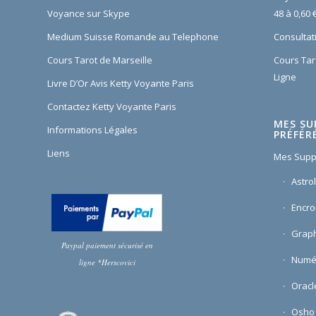
Voyance sur Skype
48 à 0,60 
Medium Suisse Romande au Telephone
Consultati
Cours Tarot de Marseille
Cours Tar
Ligne
Livre D’Or Avis Ketty Voyante Paris
Contactez Ketty Voyante Paris
MES SU
Informations Légales
PRÉFÉR
Liens
Mes Supp
Astro
Encr
Graph
Paypal paiement sécurisé en
Numé
ligne *Herscovici
Oracl
Osho