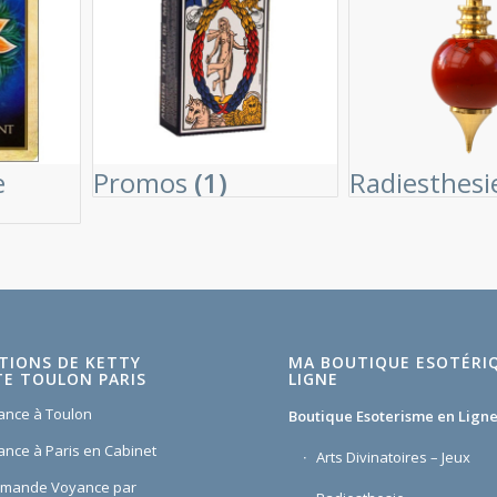
e
Promos
(1)
Radiesthes
TIONS DE KETTY
MA BOUTIQUE ESOTÉRI
E TOULON PARIS
LIGNE
ance à Toulon
Boutique Esoterisme en Lign
ance à Paris en Cabinet
Arts Divinatoires – Jeux
omande Voyance par