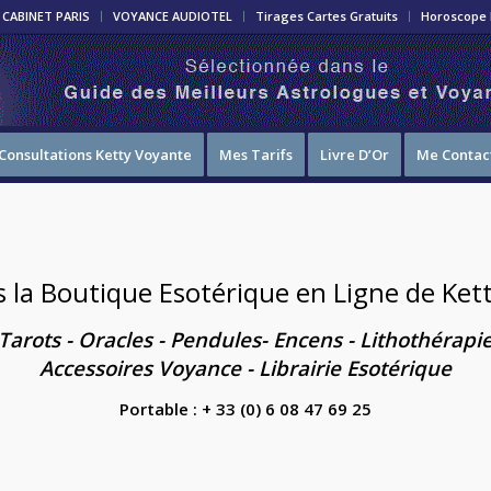
CABINET PARIS
VOYANCE AUDIOTEL
Tirages Cartes Gratuits
Horoscope 
Consultations Ketty Voyante
Mes Tarifs
Livre D’Or
Me Contac
 la Boutique Esotérique en Ligne de Kett
Tarots - Oracles
-
Pendules
-
Encens
-
Lithothérapi
Accessoires Voyance
-
Librairie Esotérique
Portable : + 33 (0) 6 08 47 69 25