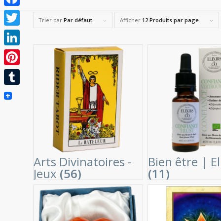
Facebook
Trier par
Par défaut
Afficher
12 Produits par page
Twitter
LinkedIn
Pinterest
Tumblr
Arts Divinatoires -
Bien être | El
Jeux
(56)
(11)