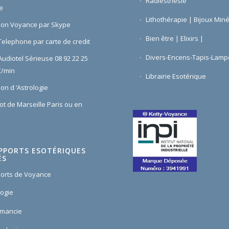
Radiesthesie
e
Lithothérapie | Bijoux Min
ion Voyance par Skype
Bien être | Elixirs |
elephone par carte de credit
Divers-Encens-Tapis-Lamp
udiotel Sérieuse 08 92 22 25
€/min
Librairie Esotérique
on d ‘Astrologie
ot de Marseille Paris ou en
PPORTS ESOTÉRIQUES
ÉS
orts de Voyance
logie
omancie