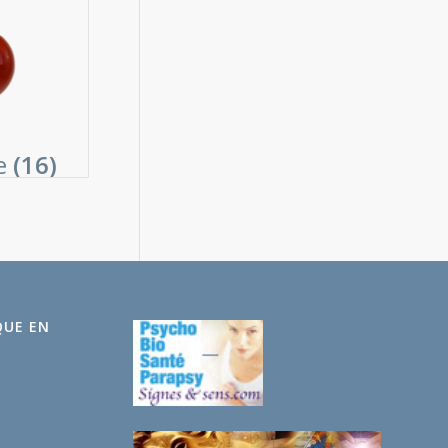
ie
(16)
QUE EN
e