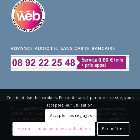
VOYANCE AUDIOTEL SANS CARTE BANCAIRE
Ce site utilise des cookies. En continuant à parcourir ce site, vous
acceptez leur utilisation.
© copyright 2005-2025 | www.ketty-voyance.com | crée par Concept-
Web, Pully ® "Ketty Voyance" est une marque déposée à L'Inpi. Tous
Accepter les réglages
droits réservés.Toute reproduction interdite.Toute reproduction ou
utilisation du site, des images, textes sous quelque forme et par
quelque moyen électronique, photocopie, numérisation,
Masquer uniquement les notifications
Paramètres
photographie est interdit. -
Enfold Theme by Kriesi